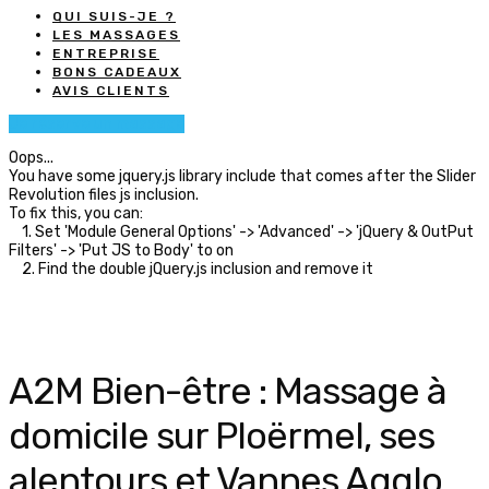
QUI SUIS-JE ?
LES MASSAGES
ENTREPRISE
BONS CADEAUX
AVIS CLIENTS
Je réserve un massage
Oops...
You have some jquery.js library include that comes after the Slider
Revolution files js inclusion.
To fix this, you can:
1. Set 'Module General Options' -> 'Advanced' -> 'jQuery & OutPut
Filters' -> 'Put JS to Body' to on
2. Find the double jQuery.js inclusion and remove it
A2M Bien-être : Massage à
domicile sur Ploërmel, ses
alentours et Vannes Agglo