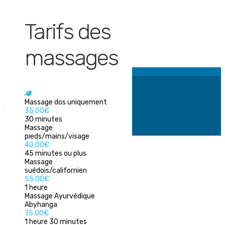
Tarifs des
massages
août 2026
lun
mar
mer
Massage dos uniquement
jeu
35.00€
ven
30 minutes
sam
Massage
dim
pieds/mains/visage
27
40.00€
28
45 minutes ou plus
29
Massage
30
suédois/californien
31
55.00€
1
1 heure
2
Massage Ayurvédique
3
Abyhanga
4
75.00€
5
1 heure 30 minutes